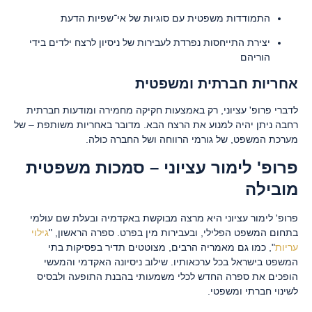
התמודדות משפטית עם סוגיות של אי־שפיות הדעת
יצירת התייחסות נפרדת לעבירות של ניסיון לרצח ילדים בידי
הוריהם
אחריות חברתית ומשפטית
לדברי פרופ' עציוני, רק באמצעות חקיקה מחמירה ומודעות חברתית
רחבה ניתן יהיה למנוע את הרצח הבא. מדובר באחריות משותפת – של
מערכת המשפט, של גורמי הרווחה ושל החברה כולה.
פרופ' לימור עציוני – סמכות משפטית
מובילה
פרופ' לימור עציוני היא מרצה מבוקשת באקדמיה ובעלת שם עולמי
בתחום המשפט הפלילי, ובעבירות מין בפרט. ספרה הראשון, "
גילוי
עריות
", כמו גם מאמריה הרבים, מצוטטים תדיר בפסיקות בתי
המשפט בישראל בכל ערכאותיו. שילוב ניסיונה האקדמי והמעשי
הופכים את ספרה החדש לכלי משמעותי בהבנת התופעה ולבסיס
לשינוי חברתי ומשפטי.