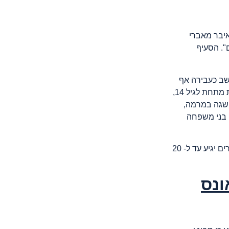
החדרת איבר מאברי
". הסעיף
שב כעבירה אף
אם נעשה בהסכמת הצדדים, כך למשל במקרים שבוצעו כנגד קטינות מתחת לגיל 14,
ושגה במרמה,
ן בני משפחה
העונש המקסימלי לעבירה מתחיל ב- 3 שנות מאסר, ובמקרים החמורים יגיע עד ל- 20
ונס