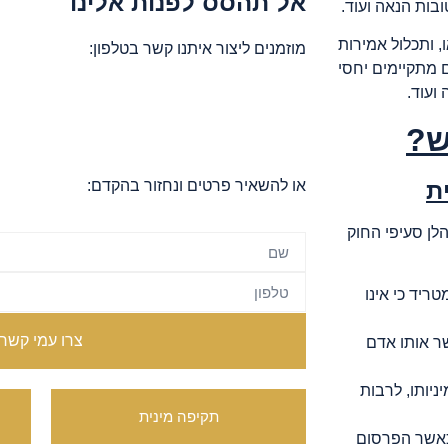
אל תהסס לפנות אלינו
בות הנאה ועוד.
, ותכלול אמירות
מוזמנים ליצור איתנו קשר בטלפון:
ם מתקיימים יחסי
ועוד.
ש?
ת
או להשאיר פרטים ונחזור בהקדם:
וק למניעת הטרדה מינית, תשנ"ח-1998, להלן סעיפי החוק
ריד כי אינו
צרו עמי קשר
ר אותו אדם
יותו, לרבות
תקיפה מינית
כאשר הפרסום