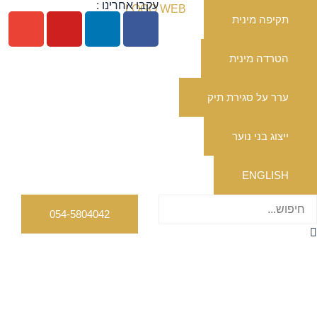
עקבו אחרינו :
תקיפה מינית
הטרדה מינית
ערר על סגירת תיק
ייצוג בני נוער
ENGLISH
054-5804042