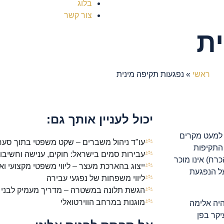
בלוג
צור קשר
ית
ראשי
»
נפגעות תקיפה מינית
יכול לעניין אותך גם:
 למעט מקרים
עו"ד ניהול משברים – שקט משפטי בתוך סע
התקיפות
עבירות סמים בישראל: חוקים, ענישה וחשיבו
רח) אינו מוכר
ייצוג בהארכת מעצר – ליווי משפטי מקצועי ו
ל הנפגעת
ליווי משפחות של נפגעי עבירה
הגשת תלונה במשטרה – מדריך מעמיק לבני נו
מוגנות במרחב הווירטואלי
היה אלימה
יקר בפן