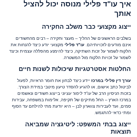
איך עו"ד פלילי מנוסה יכול להציל
אותך
ייצוג מקצועי כבר משלב החקירה
בשלבים הראשונים של ההליך – מעצר וחקירה – רבים מהחשודים
אינם מודעים לזכויותיהם.
עו"ד פלילי
מקצועי יודע כיצד להנחות את
הלקוח לשמור על זכות השתיקה, כיצד להימנע מהפללה עצמית וכיצד
לשמור על זכויות הלקוח מול המשטרה.
החלטות אסטרטגיות שיכולות לשנות חיים
עורך דין פלילי במרכז
יידע כיצד לבחון את חומר הראיות, לפעול
לביטול כתב אישום, או להגיע להסדר טיעון מיטבי במידת הצורך.
בזכות הניסיון הרב של
עו"ד לימור עציוני
בייצוג חשודים ונאשמים
במרכז הארץ – החל מתיקים של תקיפה, אלימות במשפחה, עבירות
סמים, ועד לעבירות צווארון לבן – היא יודעת מתי להילחם עד הסוף
ומתי כדאי להתגמש.
ייצוג בבתי המשפט: ליטיגציה שמביאה
תוצאות