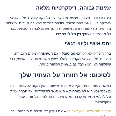
זמינות גבוהה, דיסקרטיות מלאה
בעת חירום – מעצר, חיפוש, או חקירה – כל דקה קובעת.
עו"ד עציוני
מעניקה ליווי 24/7 בעת הצורך, ויודעת להיכנס לפעולה מיידית. השילוב
בין זמינות, רגישות וחדות משפטית הופך אותה לבחירה טבעית עבור
כל מי שזקוק ל
עורך דין פלילי במרכז
.
יחס אישי וליווי רגשי
בהליך פלילי לא רק הנאשם סובל – גם המשפחה, מקום העבודה,
הילדים.
עו"ד עציוני
מקפידה לשלב ייעוץ משפטי עם ליווי אנושי, כדי
שהלקוח לא ירגיש לבד גם בשעות הקשות ביותר.
לסיכום: אל תוותר על העתיד שלך
כשאתה עומד בפני חקירה או כתב אישום – אין מקום לטעויות. ייצוג
משפטי נכון הוא לא מותרות – הוא תנאי להישרדות. אל תבחר
עו"ד
פלילי
לפי מחיר או קרבה גאוגרפית – בחר לפי הצלחות, ניסיון
ומקצועיות.
עו"ד לימור עציוני
כאן בשבילך
– עם ניסיון רב, הצלחות מוכחות, ולב