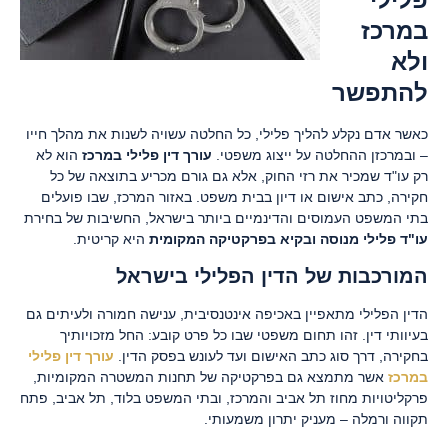
במרכז
ולא
להתפשר
כאשר אדם נקלע להליך פלילי, כל החלטה עשויה לשנות את מהלך חייו
– ובמרכזן ההחלטה על ייצוג משפטי.
עורך דין פלילי במרכז
הוא לא
רק עו"ד שמכיר את רזי החוק, אלא גם גורם מכריע בתוצאה של כל
חקירה, כתב אישום או דיון בבית משפט. באזור המרכז, שבו פועלים
בתי המשפט העמוסים והדינמיים ביותר בישראל, החשיבות של בחירת
עו"ד פלילי מנוסה ובקיא בפרקטיקה המקומית
היא קריטית.
המורכבות של הדין הפלילי בישראל
הדין הפלילי מתאפיין באכיפה אינטנסיבית, ענישה חמורה ולעיתים גם
בעיוותי דין. זהו תחום משפטי שבו כל פרט קובע: החל מזכויותיך
בחקירה, דרך סוג כתב האישום ועד לעונש בפסק הדין.
עורך דין פלילי
במרכז
אשר מתמצא גם בפרקטיקה של תחנות המשטרה המקומיות,
פרקליטויות מחוז תל אביב והמרכז, ובתי המשפט בלוד, תל אביב, פתח
תקווה ורמלה – מעניק יתרון משמעותי.