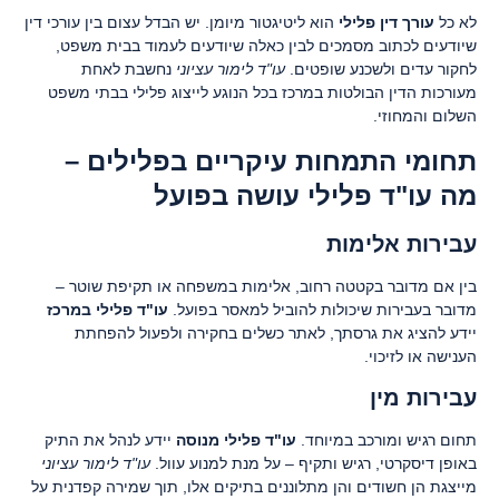
לא כל
עורך דין פלילי
הוא ליטיגטור מיומן. יש הבדל עצום בין עורכי דין
שיודעים לכתוב מסמכים לבין כאלה שיודעים לעמוד בבית משפט,
לחקור עדים ולשכנע שופטים.
עו"ד לימור עציוני
נחשבת לאחת
מעורכות הדין הבולטות במרכז בכל הנוגע לייצוג פלילי בבתי משפט
השלום והמחוזי.
תחומי התמחות עיקריים בפלילים –
מה עו"ד פלילי עושה בפועל
עבירות אלימות
בין אם מדובר בקטטה רחוב, אלימות במשפחה או תקיפת שוטר –
מדובר בעבירות שיכולות להוביל למאסר בפועל.
עו"ד פלילי במרכז
יידע להציג את גרסתך, לאתר כשלים בחקירה ולפעול להפחתת
הענישה או לזיכוי.
עבירות מין
תחום רגיש ומורכב במיוחד.
עו"ד פלילי מנוסה
יידע לנהל את התיק
באופן דיסקרטי, רגיש ותקיף – על מנת למנוע עוול.
עו"ד לימור עציוני
מייצגת הן חשודים והן מתלוננים בתיקים אלו, תוך שמירה קפדנית על