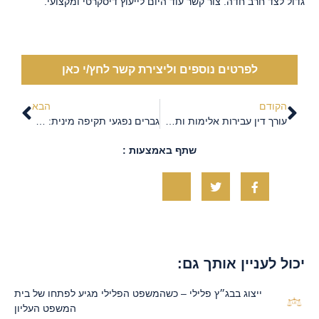
גדול לצד חרב חדה. צור קשר עוד היום לייעוץ דיסקרטי ומקצועי.
לפרטים נוספים וליצירת קשר לחץ/י כאן
הקודם
הבא
עורך דין עבירות אלימות ותקיפה – הייצוג שעושה את ההבדל
גברים נפגעי תקיפה מינית: המציאות המושתקת שדורשת הכרה
שתף באמצעות :
יכול לעניין אותך גם:
ייצוג בבג״ץ פלילי – כשהמשפט הפלילי מגיע לפתחו של בית
המשפט העליון