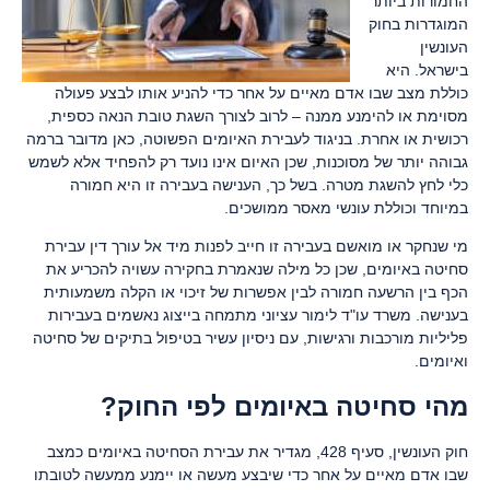
החמורות ביותר
המוגדרות בחוק
העונשין
בישראל. היא
כוללת מצב שבו אדם מאיים על אחר כדי להניע אותו לבצע פעולה
מסוימת או להימנע ממנה – לרוב לצורך השגת טובת הנאה כספית,
רכושית או אחרת. בניגוד לעבירת האיומים הפשוטה, כאן מדובר ברמה
גבוהה יותר של מסוכנות, שכן האיום אינו נועד רק להפחיד אלא לשמש
כלי לחץ להשגת מטרה. בשל כך, הענישה בעבירה זו היא חמורה
במיוחד וכוללת עונשי מאסר ממושכים.
מי שנחקר או מואשם בעבירה זו חייב לפנות מיד אל עורך דין עבירת
סחיטה באיומים, שכן כל מילה שנאמרת בחקירה עשויה להכריע את
הכף בין הרשעה חמורה לבין אפשרות של זיכוי או הקלה משמעותית
בענישה. משרד עו"ד לימור עציוני מתמחה בייצוג נאשמים בעבירות
פליליות מורכבות ורגישות, עם ניסיון עשיר בטיפול בתיקים של סחיטה
ואיומים.
מהי סחיטה באיומים לפי החוק?
חוק העונשין, סעיף 428, מגדיר את עבירת הסחיטה באיומים כמצב
שבו אדם מאיים על אחר כדי שיבצע מעשה או יימנע ממעשה לטובתו