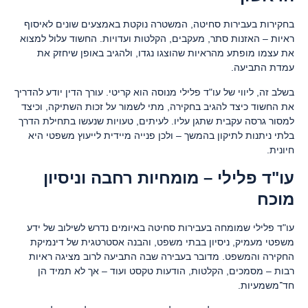
בחקירות בעבירות סחיטה, המשטרה נוקטת באמצעים שונים לאיסוף
ראיות – האזנות סתר, מעקבים, הקלטות ועדויות. החשוד עלול למצוא
את עצמו מופתע מהראיות שהוצגו נגדו, ולהגיב באופן שיחזק את
עמדת התביעה.
בשלב זה, ליווי של עו"ד פלילי מנוסה הוא קריטי. עורך הדין יודע להדריך
את החשוד כיצד להגיב בחקירה, מתי לשמור על זכות השתיקה, וכיצד
למסור גרסה עקבית שתגן עליו. לעיתים, טעויות שנעשו בתחילת הדרך
בלתי ניתנות לתיקון בהמשך – ולכן פנייה מיידית לייעוץ משפטי היא
חיונית.
עו"ד פלילי – מומחיות רחבה וניסיון
מוכח
עו"ד פלילי שמומחה בעבירות סחיטה באיומים נדרש לשילוב של ידע
משפטי מעמיק, ניסיון בבתי משפט, והבנה אסטרטגית של דינמיקת
החקירה והמשפט. מדובר בעבירה שבה התביעה לרוב מציגה ראיות
רבות – מסמכים, הקלטות, הודעות טקסט ועוד – אך לא תמיד הן
חד־משמעיות.