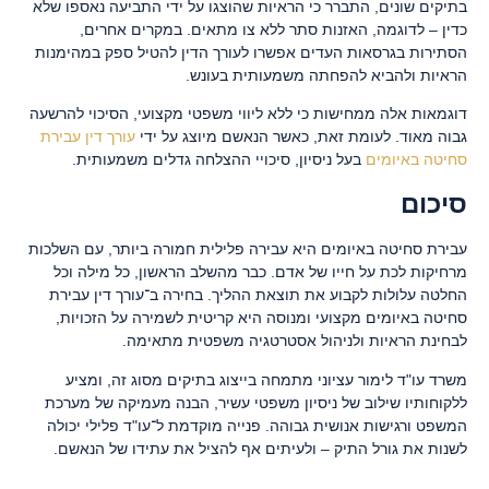
בתיקים שונים, התברר כי הראיות שהוצגו על ידי התביעה נאספו שלא
כדין – לדוגמה, האזנות סתר ללא צו מתאים. במקרים אחרים,
הסתירות בגרסאות העדים אפשרו לעורך הדין להטיל ספק במהימנות
הראיות ולהביא להפחתה משמעותית בעונש.
דוגמאות אלה ממחישות כי ללא ליווי משפטי מקצועי, הסיכוי להרשעה
גבוה מאוד. לעומת זאת, כאשר הנאשם מיוצג על ידי
עורך דין עבירת
סחיטה באיומים
בעל ניסיון, סיכויי ההצלחה גדלים משמעותית.
סיכום
עבירת סחיטה באיומים היא עבירה פלילית חמורה ביותר, עם השלכות
מרחיקות לכת על חייו של אדם. כבר מהשלב הראשון, כל מילה וכל
החלטה עלולות לקבוע את תוצאת ההליך. בחירה ב־עורך דין עבירת
סחיטה באיומים מקצועי ומנוסה היא קריטית לשמירה על הזכויות,
לבחינת הראיות ולניהול אסטרטגיה משפטית מתאימה.
משרד עו"ד לימור עציוני מתמחה בייצוג בתיקים מסוג זה, ומציע
ללקוחותיו שילוב של ניסיון משפטי עשיר, הבנה מעמיקה של מערכת
המשפט ורגישות אנושית גבוהה. פנייה מוקדמת ל־עו"ד פלילי יכולה
לשנות את גורל התיק – ולעיתים אף להציל את עתידו של הנאשם.