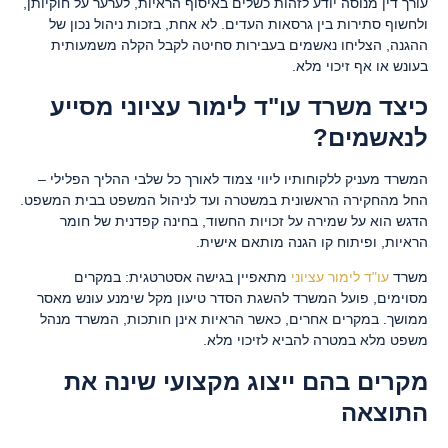
עורך דין מנוסה יודע לזהות כשלים באיסוף הראיות, לערער על חוקיותן,
ולחשוף סתירות בין גרסאות העדים. לא אחת, בזכות ניהול נכון של
ההגנה, הצליחו נאשמים בעבירות סחיטה לקבל הקלה משמעותית
בעונש או אף זיכוי מלא.
כיצד משרד עו"ד לימור עציוני מסייע
לנאשמים?
המשרד מעניק ללקוחותיו ליווי צמוד לאורך כל שלבי ההליך הפלילי –
החל מהחקירה הראשונית במשטרה ועד לניהול המשפט בבית המשפט.
הדגש הוא על שמירה על זכויות החשוד, בחינה קפדנית של חומר
הראיות, ופיתוח קו הגנה מותאם אישית.
משרד
עו"ד לימור עציוני
מתאפיין בגישה אסטרטגית: במקרים
מסוימים, פועל המשרד להשגת הסדר טיעון מקל שימנע עונש מאסר
ממושך. במקרים אחרים, כאשר הראיות אינן חותכות, המשרד מנהל
משפט מלא במטרה להביא לזיכוי מלא.
מקרים בהם ייצוג מקצועי שינה את
התוצאה