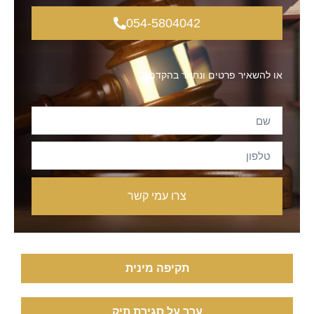
054-5804042
או להשאיר פרטים ונחזור בהקדם:
צרו עמי קשר
תקיפה מינית
ערר על סגירת תיק