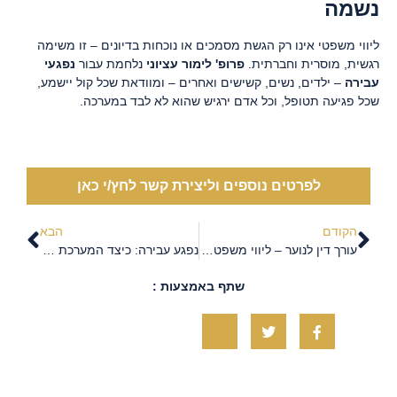
נשמה
ליווי משפטי אינו רק הגשת מסמכים או נוכחות בדיונים – זו משימה
רגשית, מוסרית וחברתית.
פרופ' לימור עציוני
נלחמת עבור
נפגעי
עבירה
– ילדים, נשים, קשישים ואחרים – ומוודאת שכל קול יישמע,
שכל פגיעה תטופל, וכל אדם ירגיש שהוא לא לבד במערכה.
לפרטים נוספים וליצירת קשר לחץ/י כאן
הקודם
הבא
עורך דין לנוער – ליווי משפטי בגיל הרגיש ביותר
נפגע עבירה: כיצד המערכת המשפטית תומכת, מגינה ומכירה
שתף באמצעות :