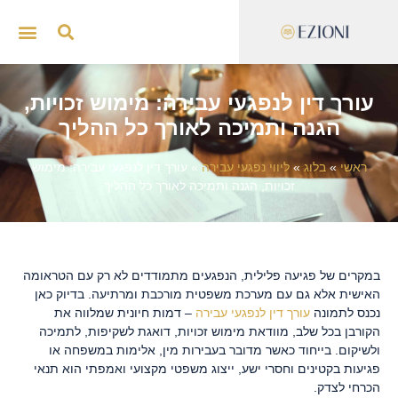
ייצוג 
סדנאות
עורך דין לנפגעי עבירה: מימוש זכויות,
הגנה ותמיכה לאורך כל ההליך
ראשי
»
בלוג
»
ליווי נפגעי עבירה
»
עורך דין לנפגעי עבירה: מימוש
זכויות, הגנה ותמיכה לאורך כל ההליך
במקרים של פגיעה פלילית, הנפגעים מתמודדים לא רק עם הטראומה
האישית אלא גם עם מערכת משפטית מורכבת ומרתיעה. בדיוק כאן
נכנס לתמונה
עורך דין לנפגעי עבירה
– דמות חיונית שמלווה את
הקורבן בכל שלב, מוודאת מימוש זכויות, דואגת לשקיפות, לתמיכה
ולשיקום. בייחוד כאשר מדובר בעבירות מין, אלימות במשפחה או
פגיעות בקטינים וחסרי ישע, ייצוג משפטי מקצועי ואמפתי הוא תנאי
הכרחי לצדק.