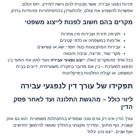
זכויות נפגעי עבירה, אשר מבטיח להם גישה למידע, יחס הולם,
אפשרות להשמיע את קולם, ולהתעדכן בהתפתחויות מהותיות בתיק.
מקרים בהם חשוב לפנות לייצוג משפטי
תקיפה מינית ועבירות מין אחרות
אלימות במשפחה או כלפי קטינים
עבירות המתבצעות כנגד חסרי ישע או קשישים
מקרי שוד, פריצה, גניבה והונאה
בכל אחד מהמקרים האלו,
ייצוג נפגעי עבירה
נועד לאזן את הפער בין
הנפגע למערכת – בין אם מדובר בחקירה משטרתית, דיונים בבית
המשפט, או קבלת החלטות בפרקליטות.
תפקידו של עורך דין לנפגעי
עבירה
ליווי כולל – מהגשת התלונה ועד לאחר פסק
הדין
עורך הדין אינו רק גורם טכני שמסייע בהתנהלות משפטית. הוא גם אוזן
קשבת, גוף מתווך, ומדריך מקצועי בתהליך שעשוי להימשך חודשים
ואף שנים. ייצוג נכון יכלול: