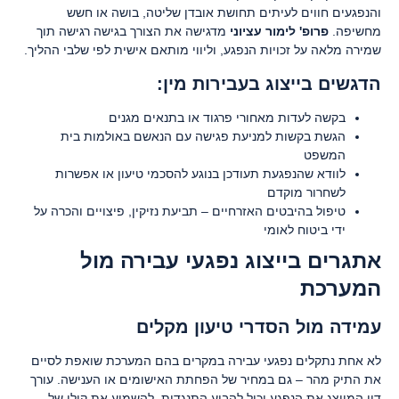
והנפגעים חווים לעיתים תחושת אובדן שליטה, בושה או חשש
מחשיפה.
פרופ' לימור עציוני
מדגישה את הצורך בגישה רגישה תוך
שמירה מלאה על זכויות הנפגע, וליווי מותאם אישית לפי שלבי ההליך.
הדגשים בייצוג בעבירות מין:
בקשה לעדות מאחורי פרגוד או בתנאים מגנים
הגשת בקשות למניעת פגישה עם הנאשם באולמות בית
המשפט
לוודא שהנפגעת תעודכן בנוגע להסכמי טיעון או אפשרות
לשחרור מוקדם
טיפול בהיבטים האזרחיים – תביעת נזיקין, פיצויים והכרה על
ידי ביטוח לאומי
אתגרים בייצוג נפגעי עבירה מול
המערכת
עמידה מול הסדרי טיעון מקלים
לא אחת נתקלים נפגעי עבירה במקרים בהם המערכת שואפת לסיים
את התיק מהר – גם במחיר של הפחתת האישומים או הענישה. עורך
דין המייצג את הנפגע יכול להביע התנגדות, להשמיע את קולו של