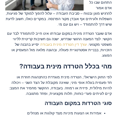
התחום שבו כל
אדם אמור
להרגיש מוגן ובטוח – סביבת העבודה – עלול להפוך למוקד של פגיעות,
השפלות ולעיתים אף אובדן מקור הפרנסה. במקרים כאלו, חשוב לדעת
שיש דרך להתמודד – ויש גם עם מי.
אדם שעבר הטרדה מינית במקום עבודתו אינו חייב להתמודד לבד עם
הקושי. לצד המענה הרגשי שנדרש, ישנה גם חשיבות קריטית לליווי
משפטי מקצועי.
עורך דין הטרדה מינית בעבודה
יסייע בהבנה של
הזכויות, בבניית אסטרטגיית פעולה, ובהגנה מלאה מול המעסיק או
הפוגע.
מהי בכלל הטרדה מינית בעבודה?
לפי החוק הישראלי, הטרדה מינית מוגדרת כהתנהגות חוזרת או
חד-פעמית בעלת אופי מיני, שאינה מקובלת על הצד השני – ויכולה
להיות מילולית, פיזית או רמוזה. בעבודה, ההקשר מחמיר את המצב:
קיים לעיתים פערי כוחות, תלות מקצועית, ופחד מתגובה.
סוגי הטרדות במקום העבודה
אמירות או הצעות מיניות מצד קולגות או מנהלים