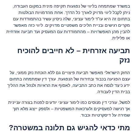
במשרד שמתמחה בליווי של נפגעות תקיפה מינית במקום העבודה,
ניתן לקבל ליווי מדויק לאורך כל הדרך. אחת מהדמויות הבולטות
בתחום זה היא עו"ד לימור עציוני, שלה ניסיון עשיר בהתמודדות עם
מקרים רגישים ובניית הליכים משפטיים מדויקים. ליווי כזה מאפשר
להבין מהן האפשרויות – מהתמודדות עם המעסיק ועד תביעה אזרחית
או פלילית.
תביעה אזרחית – לא חייבים להוכיח
נזק
החוק הישראלי מאפשר תביעת פיצויים גם ללא הוכחת נזק ממוני, על
עצם הפגיעה בכבוד ובחירות של הנפגעת. עורך דין שמתמחה בתחום
ידע כיצד לנסח את כתב התביעה, לאסוף את הראיות ולנהל את ההליך
בבית הדין לעבודה.
למשל, עורכי דין מנוסים כמו לימור עציוני יודעים לפנות בצורה עניינית
אך רגישה למעסיקים ולערכאות המשפטיות – ולספק ייצוג מלא תוך
שמירה על דיסקרטיות וכבוד.
מתי כדאי להגיש גם תלונה במשטרה?