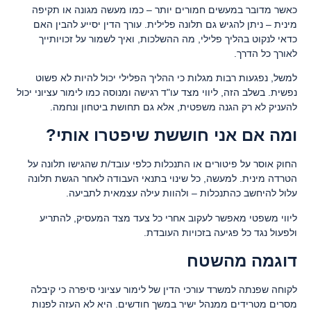
כאשר מדובר במעשים חמורים יותר – כמו מעשה מגונה או תקיפה
מינית – ניתן להגיש גם תלונה פלילית. עורך הדין יסייע להבין האם
כדאי לנקוט בהליך פלילי, מה ההשלכות, ואיך לשמור על זכויותייך
לאורך כל הדרך.
למשל, נפגעות רבות מגלות כי ההליך הפלילי יכול להיות לא פשוט
נפשית. בשלב הזה, ליווי מצד עו"ד רגישה ומנוסה כמו לימור עציוני יכול
להעניק לא רק הגנה משפטית, אלא גם תחושת ביטחון ונחמה.
ומה אם אני חוששת שיפטרו אותי?
החוק אוסר על פיטורים או התנכלות כלפי עובד/ת שהגישו תלונה על
הטרדה מינית. למעשה, כל שינוי בתנאי העבודה לאחר הגשת תלונה
עלול להיחשב כהתנכלות – ולהוות עילה עצמאית לתביעה.
ליווי משפטי מאפשר לעקוב אחרי כל צעד מצד המעסיק, להתריע
ולפעול נגד כל פגיעה בזכויות העובדת.
דוגמה מהשטח
לקוחה שפנתה למשרד עורכי הדין של לימור עציוני סיפרה כי קיבלה
מסרים מטרידים ממנהל ישיר במשך חודשים. היא לא העזה לפנות