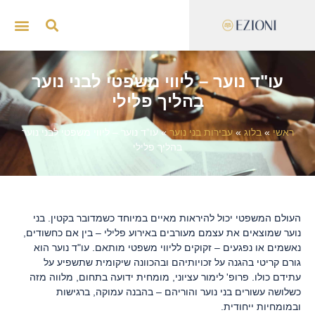
ייצוג 
סדנאות
עו"ד נוער – ליווי משפטי לבני נוער
בהליך פלילי
ראשי
»
בלוג
»
עבירות בני נוער
»
עו”ד נוער – ליווי משפטי לבני נוער
בהליך פלילי
העולם המשפטי יכול להיראות מאיים במיוחד כשמדובר בקטין. בני
נוער שמוצאים את עצמם מעורבים באירוע פלילי – בין אם כחשודים,
נאשמים או נפגעים – זקוקים לליווי משפטי מותאם. עו"ד נוער הוא
גורם קריטי בהגנה על זכויותיהם ובהכוונה שיקומית שתשפיע על
עתידם כולו. פרופ' לימור עציוני, מומחית ידועה בתחום, מלווה מזה
כשלושה עשורים בני נוער והוריהם – בהבנה עמוקה, ברגישות
ובמומחיות ייחודית.