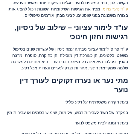
הקשה. לכן, בתי המשפט לנוער דוגלים בשיקום יותר מאשר בענישה.
עו"ד נוער מיומן
מכיר את הגישות השיקומיות השונות ויכול להציג אותן
בצורה משכנעת בפני שופטים, קציני מבחן וגורמים טיפוליים.
עו"ד לימור עציוני – שילוב של ניסיון,
רגישות וחזון חינוכי
עו"ד פרופ' לימור עציוני מביאה עמה ניסיון של עשרות שנים בטיפול
משפטי בקטינים, הן כעורכת דין מובילה והן כחוקרת, סופרת ומרצה
בארץ ובעולם. היא אינה רק מייצגת בני נוער – היא מחויבת למערכת
שלמה שמקדמת חינוך, אחריות וצדק לנערים ונערות מכל רקע.
מתי נער או נערה זקוקים לעורך דין
נוער
בעת חקירה משטרתית על רקע פלילי
במקרה של חשד לעבירות רכוש, אלימות, שימוש בסמים או עבירות מין
בעת הזמנה לבית משפט לנוער
כאשר הקטין נפגע בעצמו – על ידי אדם מבוגר, בן גיל או מוסד