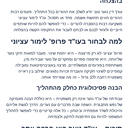
בהצלחה
עורך דין נוער טוב יודע לשלב את ההורים בכל התהליך. פעמים רבות
ההורים חווים תחושת אשמה, פחד או תסכול. עו"ד לימור עציוני
משקיעה רבות בהסברה להורים – כדי לאפשר להם להיות שותפים
חיוביים ולעזור לבנם או לבתם לעבור את התקופה הקשה בהצלחה.
למה לבחור בעו"ד פרופ' לימור עציוני
פרופ' עציוני לא רק מייצגת – היא יוזמת שינוי. מעבר למאות תיקי נוער
שליוותה, היא פרסמה ספרים ומחקרים על נוער ועבירות מין,
משתתפת בפורומים ממשלתיים, מרצה באוניברסיטאות ומובילה
קמפיינים לשינוי חקיקה והגברת זכויות נפגעים. שילוב בין ראייה
משפטית רחבה ללב גדול – זה מה שמייחד אותה.
הבנה פסיכולוגית כחלק מהתהליך
עבודתה של עו"ד נוער אינה רק משפטית – היא כוללת הבנה מעמיקה
של נפש מתבגרת. השפה שבה מדברים עם נערים, הדרך לגשת אליהם
והיכולת לשדר אמפתיה וביטחון – כל אלה קריטיים כדי לאפשר לתהליך
המשפטי להיות גם הזדמנות לתיקון ולצמיחה.