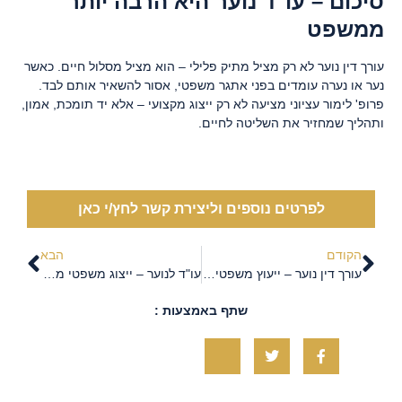
סיכום – עו"ד נוער היא הרבה יותר
ממשפט
עורך דין נוער לא רק מציל מתיק פלילי – הוא מציל מסלול חיים. כאשר
נער או נערה עומדים בפני אתגר משפטי, אסור להשאיר אותם לבד.
פרופ' לימור עציוני מציעה לא רק ייצוג מקצועי – אלא יד תומכת, אמון,
ותהליך שמחזיר את השליטה לחיים.
לפרטים נוספים וליצירת קשר לחץ/י כאן
הקודם
הבא
עורך דין נוער – ייעוץ משפטי והגנה מקיפה לקטינים
עו"ד לנוער – ייצוג משפטי מותאם בגיל ההתבגרות
שתף באמצעות :