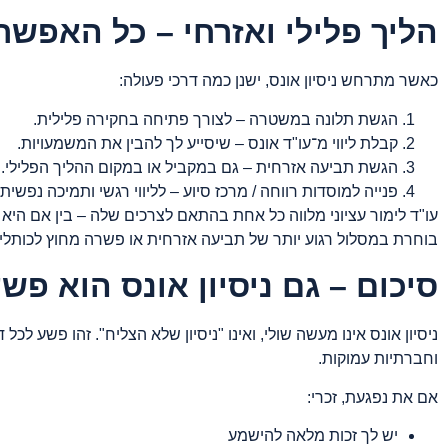
הליך פלילי ואזרחי – כל האפשר
כאשר מתרחש ניסיון אונס, ישנן כמה דרכי פעולה:
הגשת תלונה במשטרה – לצורך פתיחה בחקירה פלילית.
קבלת ליווי מ־עו"ד אונס – שיסייע לך להבין את המשמעויות.
הגשת תביעה אזרחית – גם במקביל או במקום ההליך הפלילי.
פנייה למוסדות רווחה / מרכז סיוע – לליווי רגשי ותמיכה נפשית.
עו"ד לימור עציוני מלווה כל אחת בהתאם לצרכים שלה – בין אם היא
בוחרת במסלול רגוע יותר של תביעה אזרחית או פשרה מחוץ לכותלי
סיכום – גם ניסיון אונס הוא פש
ניסיון אונס אינו מעשה שולי, ואינו "ניסיון שלא הצליח". זהו פשע לכל
וחברתיות עמוקות.
אם את נפגעת, זכרי:
יש לך זכות מלאה להישמע