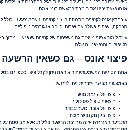
כאשר מדובר בקטינים, ובעיקר בקטינות בגיל ההתבגרות או ילדים קט
או הנפגעת יבינו את חומרת המעשה בזמן אמת.
עורך דין אונס לקטינים מתמחה בייצוג קטינים ונוער שנפגעו – כולל 
הרחקה, ושיתוף פעולה עם שירותי רווחה או גורמים טיפוליים.
עו"ד לימור עציוני מייצגת גם משפחות של קטינות שנפגעו – מתוך ר
הטיפוליים והמשפטיים שלה.
פיצוי אונס – גם כשאין הרשעה 
אחת הסוגיות המשמעותיות היא האם ניתן לקבל פיצוי כספי גם במקרה
באמצעות תביעה אזרחית ניתן לדרוש:
פיצוי על עוגמת נפש
הוצאות טיפול פסיכולוגי
פיצוי על אובדן כושר עבודה
פיצוי בגין נזק נפשי מוכח
התביעה האזרחית אינה מחייבת הרשעה פלילית, אלא מבוססת על מא
הסבירות שהאירועים אכן התרחשו, גם אם אין ראיות ברמת "מעבר ל