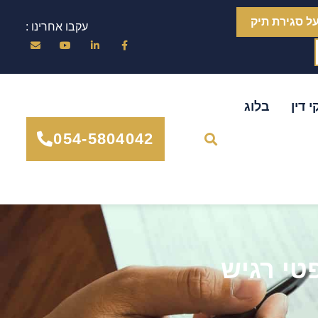
ל סגירת תיק
עקבו אחרינו :
 דין
בלוג
054-5804042
טי רגיש