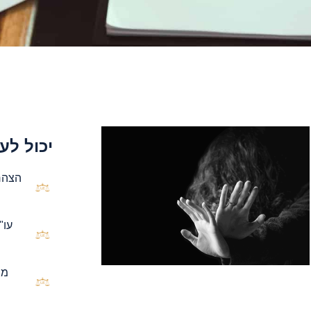
יכול לענ
הצהרת
עו"
מו