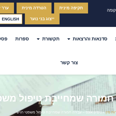
תקיפה מינית
הטרדה מינית
ערר ע
הו, קומה
ייצוג בני נוער
ENGLISH
סדנאות והרצאות
תקשורת
ספרות
פסקי
צור קשר
ה חמורה שמחייבת טיפול משפ
ות מין
»
ניסיון אונס – עבירה חמורה שמחייבת טיפול משפטי רגיש