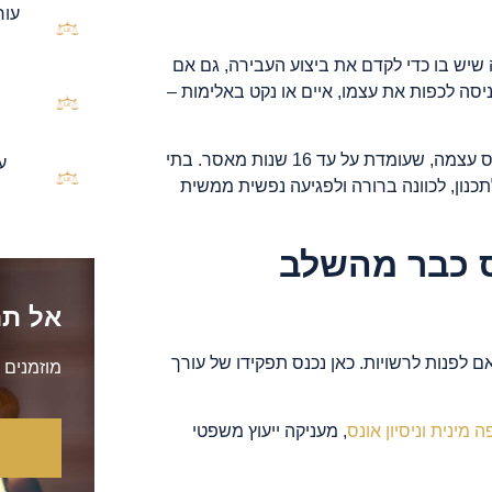
עור
יש בו כדי לקדם את ביצוע העבירה, גם אם
ה
סה לכפות את עצמו, איים או נקט באלימות –
העונש על ניסיון אונס יכול להגיע עד מחצית מהעונש של עבירת האונס עצמה, שעומדת על עד 16 שנות מאסר. בתי
ע
כנון, לכוונה ברורה ולפגיעה נפשית ממשית
ס כבר מהשלב
אל תה
 לפנות לרשויות. כאן נכנס תפקידו של עורך
מוזמנים 
 מינית וניסיון אונס
, מעניקה ייעוץ משפטי