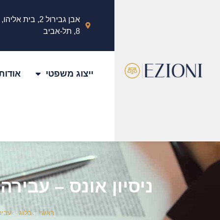
אבן גבירול 2, בית אלי
8, תל-אביב
ייצוג משפטי
אודות
ניסיון אונס – עביר
ראשי
»
בלוג
»
עביר