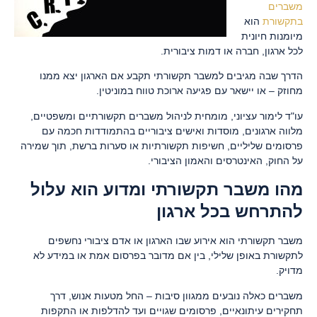
משברים
בתקשורת
הוא
מיומנות חיונית
לכל ארגון, חברה או דמות ציבורית.
הדרך שבה מגיבים למשבר תקשורתי תקבע אם הארגון יצא ממנו
מחוזק – או יישאר עם פגיעה ארוכת טווח במוניטין.
עו"ד לימור עציוני, מומחית לניהול משברים תקשורתיים ומשפטיים,
מלווה ארגונים, מוסדות ואישים ציבוריים בהתמודדות חכמה עם
פרסומים שליליים, חשיפות תקשורתיות או סערות ברשת, תוך שמירה
על החוק, האינטרסים והאמון הציבורי.
מהו משבר תקשורתי ומדוע הוא עלול
להתרחש בכל ארגון
משבר תקשורתי הוא אירוע שבו הארגון או אדם ציבורי נחשפים
לתקשורת באופן שלילי, בין אם מדובר בפרסום אמת או במידע לא
מדויק.
משברים כאלה נובעים ממגוון סיבות – החל מטעות אנוש, דרך
תחקירים עיתונאיים, פרסומים שגויים ועד להדלפות או התקפות