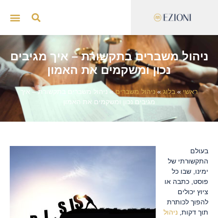
ייצוג 
סדנאות
ניהול משברים בתקשורת – איך מגיבים
נכון ומשקמים את האמון
ראשי
»
בלוג
»
ניהול משברים
»
ניהול משברים בתקשורת – איך
מגיבים נכון ומשקמים את האמון
בעולם
התקשורתי של
ימינו, שבו כל
פוסט, כתבה או
ציוץ יכולים
להפוך לכותרת
תוך דקות,
ניהול