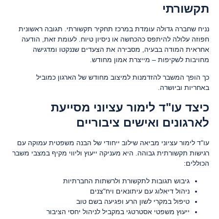
תקשורתי
נניח שחברה גדולה עומדת במרכז תחקיר תקשורתי. תגובה ראשונית
חפוזה עלולה להיתפס כהכחשה או ניסיון טיוח. לעומת זאת, הודעה
אחראית המודה בבעיה, מסבירה את הצעדים שננקטו ומדגישה
מחויבות לשקיפות – מייצרת אמון מחודש.
כך הופך המשבר להזדמנות למיצוב מחודש של הארגון כמוביל
באחריות וביושרה.
כיצד עו"ד לימור עציוני מסייעת
לארגונים ואישים ציבוריים
עו"ד לימור עציוני מביאה שילוב ייחודי של הבנה משפטית עמוקה עם
רגישות תקשורתית גבוהה. היא מעניקה ייעוץ וליווי מקיף במצבי משבר
הכוללים:
גיבוש תגובות לתקשורת ולרשתות החברתיות
ניהול דיאלוג עם עיתונאים ויח"צנים
טיפול במקרי לשון הרע ופגיעה בשם טוב
ייעוץ משפטי אסטרטגי במקביל לניהול יחסי הציבור