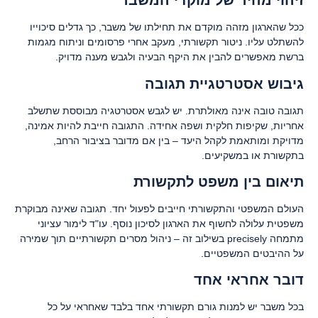
זיהוי מהיר של מוקדי המשבר
ככל שהארגון מזהה מוקדם את תחילתו של משבר, כך גדלים סיכוייו
להשתלט עליו. ניטור תקשורתי, מעקב אחרי פרסומים וניתוח מגמות
ברשת מאפשרים להבין את היקף הבעיה ולגבש מענה מדויק.
גיבוש אסטרטגיית תגובה
תגובה טובה אינה מאולתרת. יש לגבש אסטרטגיה מבוססת שתשלב
אחריות, שקיפות חלקית ושפה אחידה. התגובה חייבת להיות אמינה,
מדויקת ומותאמת לקהל היעד – בין אם מדובר בציבור הרחב,
בתקשורת או במשקיעים.
תיאום בין משפט לתקשורת
העולם המשפטי והתקשורתי חייבים לפעול יחד. תגובה שאינה מבוקרת
משפטית עלולה לחשוף את הארגון לסיכון נוסף. עו"ד לימור עציוני
מתמחה precisely בשילוב זה – ניהול מסרים תקשורתיים תוך שמירה
על ההיבטים המשפטיים.
דובר אחראי אחד
בכל משבר יש למנות גורם תקשורתי אחד בלבד שאחראי על כל