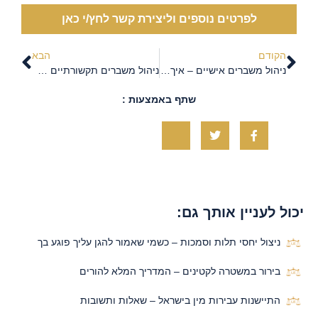
לפרטים נוספים וליצירת קשר לחץ/י כאן
הקודם
הבא
ניהול משברים אישיים – איך מתמודדים עם סיטואציות מורכבות בחיים
ניהול משברים תקשורתיים – איך מגנים על המוניטין בזמן אמת
שתף באמצעות :
יכול לעניין אותך גם:
ניצול יחסי תלות וסמכות – כשמי שאמור להגן עליך פוגע בך
בירור במשטרה לקטינים – המדריך המלא להורים
התיישנות עבירות מין בישראל – שאלות ותשובות