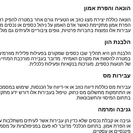
הונאה והפרת אמון
הונאה כוללת יצירת מצג כוזב או הטעיית גורם אחר במטרה להפיק רוו
הפרת אמון מתקיימת כאשר אדם האמון על ניהול כספים או נכסים מ
עבירות אלו נפוצות בחברות פרטיות, גופים ציבוריים ולעיתים גם מול
הלבנת הון
הלבנת הון היא תהליך שבו כספים שמקורם בפעילות פלילית מוזרמים
במטרה להסוות את מקורם האמיתי. מדובר בעבירה מורכבת המחיי
של תנועות כספים, מערכות בנקאיות ופעילות כלכלית.
עבירות מס
עבירות מס כוללות דיווח כוזב או אי-דיווח על הכנסות, שימוש במסמכי
או התחמקות מתשלום מס כחוק. טיפול בעבירות אלו דורש ידע מתק
בתחום המיסוי והחשבונאות.
גניבה ומרמה
גניבה או קבלת נכסים שלא כדין הן עבירות אשר לעיתים משתלבות ע
או הפרת אמון. בתחום הכלכלי מדובר לא פעם במניפולציות על מסמ
פיננסיים או עסקיים.