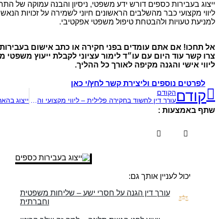
ייצוג בעבירות כספים דורש ידע משפטי, ניסיון והבנה עמוקה של התח
ליווי מקצועי כבר מהשלבים הראשונים חיוני לשמירה על זכויות הנאשם
למניעת טעויות ולהבטחת טיפול משפטי אפקטיבי.
אל תחכו! אם אתם עומדים בפני חקירה או כתב אישום בעבירות 
צרו קשר עוד היום עם עו״ד לימור עציוני לקבלת ייעוץ משפטי מק
ליווי אישי והגנה מקיפה לאורך כל ההליך.
לפרטים נוספים וליצירת קשר לחץ/י כאן
קודם
הקודם
עורך דין לחשוד בחקירה פלילית – ליווי מקצועי והגנה על זכויות
שתף באמצעות :
יכול לעניין אותך גם:
עורך דין הגנה על חסרי ישע – שליחות משפטית
וחברתית