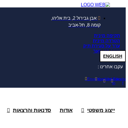
דלג
לתוכן
אבן גבירול 2, בית אליהו,
קומה 8, תל-אביב
תקיפה מינית
הטרדה מינית
ערר על סגירת תיק
ייצוג בני נוער
ENGLISH
עקבו אחרינו :
Envelope
Youtube
Linkedin-
Facebo
in
f
ייצוג משפטי
אודות
סדנאות והרצאות