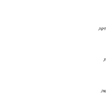
יקה,
,
שה,