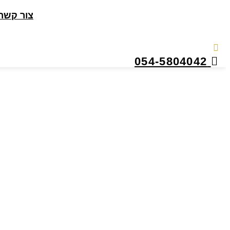
צור קשר
054-5804042
ייצוג בעבירות כספים – לי
ראשי
»
בלוג
»
ייצוג פלילי
»
ייצוג בעבירות כספים – ליווי משפטי מקצועי ואס