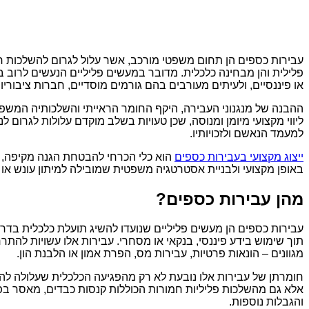
עבירות כספים הן תחום משפטי מורכב, אשר עלול לגרום להשלכות ח
פלילית והן מבחינה כלכלית. מדובר במעשים פליליים הנעשים לרוב 
או פיננסיים, ולעיתים מעורבים בהם גורמים מוסדיים, חברות ציבוריו
ההבנה של מנגנוני העבירה, היקף החומר הראייתי והשלכותיה המשפ
ליווי מקצועי מיומן ומנוסה, שכן טעויות בשלב מוקדם עלולות לגרום לנ
למעמד הנאשם ולזכויותיו.
ייצוג מקצועי בעבירות כספים
הוא כלי הכרחי להבטחת הגנה מקיפה, ל
באופן מקצועי ולבניית אסטרטגיה משפטית שמובילה למיתון עונש או
מהן עבירות כספים?
עבירות כספים הן מעשים פליליים שנועדו להשיג תועלת כלכלית בדרכ
תוך שימוש בידע פיננסי, בנקאי או מסחרי. עבירות אלו עשויות לה
מגוונים – הונאות פרטיות, עבירות מס, הפרת אמון או הלבנת הון.
חומרתן של עבירות אלו נובעת לא רק מהפגיעה הכלכלית שעלולה להי
אלא גם מהשלכות פליליות חמורות הכוללות קנסות כבדים, מאסר בפ
והגבלות נוספות.