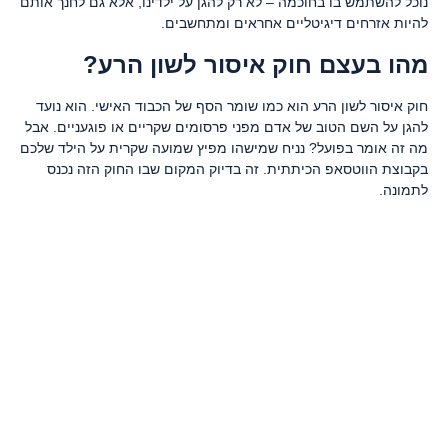
נוכל להשתמש בו בחוכמה – לא רק להגן על ילדינו, אלא גם לחנך אותם
להיות אזרחים דיגיטליים אחראים ומתחשבים.
מהו בעצם חוק איסור לשון הרע?
חוק איסור לשון הרע הוא כמו שומר הסף של הכבוד האישי. הוא נועד
להגן על השם הטוב של אדם מפני פרסומים שקריים או פוגעניים. אבל
מה זה אומר בפועל? נניח שמישהו מפיץ שמועה שקרית על הילד שלכם
בקבוצת הווטסאפ הכיתתית. זה בדיוק המקום שבו החוק הזה נכנס
לתמונה.