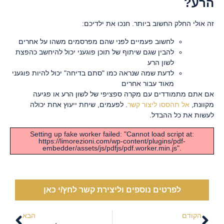
הרע?
זה אולי החלק החשוב ביותר. חנכו את ילדיכם:
לחשוב פעמיים לפני שהם מפרסמים משהו על אחרים
להבין שגם שיתוף של תוכן פוגעני יכול להיחשב כהפצת
לשון הרע
לדעת שמה שנראה כמו "סתם בדיחה" יכול להיות פוגעני
מאוד עבור אחרים
אם אתם מתמודדים עם מקרה ספציפי של לשון הרע או פגיעה
מקוונת,
אל תהססו ליצור קשר
. לפעמים, שיחת ייעוץ אחת יכולה
לעשות את כל ההבדל.
Setting up fake worker failed: "Cannot load script at:
https://limorezioni.com/wp-content/plugins/pdf-
embedder/assets/js/pdfjs/pdf.worker.min.js".
לפרטים נוספים וליצירת קשר לחץ/י כאן
הקודם
הבא