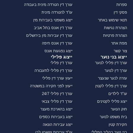
ספרות
עורך דין הטרדה מינית בעבודה
פסקי דין
עו”ד להטרדה מינית
תנאי שימוש באתר
ייצוג משפטי בעבירות מין
הצהרת נגישות
עורך דין אונס בתל אביב
הצהרת פרטיות
עורך דין עבירות מין בירושלים
מפת אתר
עורך דין אונס חיפה
צור קשר
ייצוג נפגעות אונס
ייצוג בני נוער
ייצוג פלילי
עורך דין פלילי לנוער
עורך דין פלילי
עורך דין לנוער
עורך דין פלילי לתעבורה
עזרה לנער שנעצר
ייעוץ עורך דין פלילי
עורך דין פלילי לקטין
ייעוץ לפני חקירה במשטרה
עו"ד לילדים
עורך דין פלילי 24/7
ייצוג פלילי לקטינים
עורך דין פלילי צבאי
חוק הנוער
ייצוג בהארכת מעצר
בית משפט לנוער
ייצוג בעבירות כספים
חקירת קטין
ייצוג עבירות הונאה
בני נוער בהליך הפלילי
עו"ד עבירות צווארון לבן