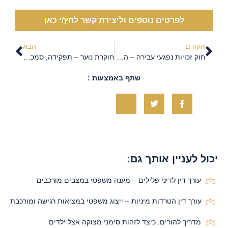
לפרטים נוספים וליצירת קשר לחץ/י כאן
הקודם
הבא
חוק זכויות נפגעי עבירה – הזכויות שכל נפגע עבירה חייב להכיר
חוקרת נוער – תפקידה, סמכויותיה וחשיבות הייצוג המשפטי
שתף באמצעות :
יכול לעניין אותך גם:
עורך דין לדיני פלילים – מענה משפטי במצבים מורכבים
עורך דין הטרדות מיניות – ייצוג משפטי במציאות רגישה ומורכבת
מדריך להורים: כיצד לזהות סימני מצוקה אצל ילדים