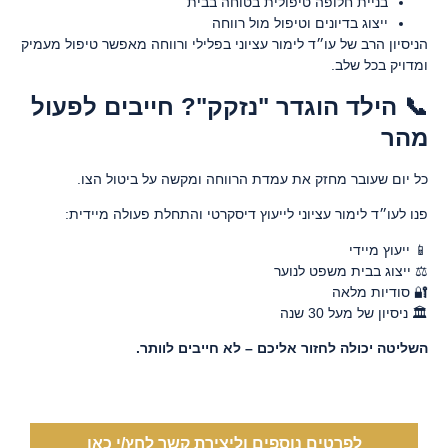
בניית חלופה טיפולית בטוחה בבית
ייצוג בדיונים וטיפול מול רווחה
הניסיון הרב של עו״ד לימור עציוני בפלילי ורווחה מאפשר טיפול מעמיק
ומדויק בכל שלב.
📞 הילד הוגדר "נזקק"? חייבים לפעול
מהר
כל יום שעובר מחזק את עמדת הרווחה ומקשה על ביטול הצו.
פנו לעו״ד לימור עציוני לייעוץ דיסקרטי והתחלת פעולה מיידית:
📱 ייעוץ מיידי
⚖ ייצוג בבית משפט לנוער
🔐 סודיות מלאה
🏛 ניסיון של מעל 30 שנה
השליטה יכולה לחזור אליכם – לא חייבים לוותר.
לפרטים נוספים וליצירת קשר לחץ/י כאן