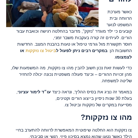
כאשר מערכת
הרווחה ובית
המשפט לנוער
קובעים כי ילד מוגדר "נזקק", מדובר בהחלטה רגישה וכואבת עבור
הורים. לעיתים זה קורה בעקבות משבר זמני,
חוסר תקשורת מול גורמי טיפול או טעות בהבנת המצב. החדשות
החשובות הן:
במקרים רבים ניתן לפעול ל
ביטול צו נזקקות
או
לצמצומו
.
כדי לעשות זאת נכון חשוב להבין מהו צו נזקקות, מה המשמעות שלו,
מהן זכויות ההורים – וכיצד פעולה משפטית נכונה יכולה להחזיר
שליטה למשפחה.
במאמר זה נציג את בסיס ההליך, ונראה כיצד
עו״ד לימור עציוני
,
בעלת 30 שנות ניסיון בייצוג הורים וקטינים,
מסייעת במקרים של נזקקות וביטול צו.
מהו צו נזקקות?
צו נזקקות הוא החלטה שיפוטית המאפשרת לרווחה להתערב בחיי
הילד כאשר נטען שהוא נמצא בסיכון פיזי, רגשי או סביבתי.