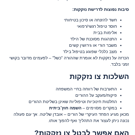
סיבות נפוצות לדרישת נזקקות:
חשד להזנחה או סיכון בטיחותי
חוסר טיפול רגשי/רפואי
אלימות בבית
התנהגות מסוכנת של הילד
משבר הורי או גירושין קשים
מצב כלכלי שפוגע בטיפול בילד
הכרזה על נזקקות לא אומרת שההורה "כשל" – לפעמים מדובר בקושי
זמני בלבד.
השלכות צו נזקקות
התערבות של רווחה בחיי המשפחה
פיקוח/מעקב על ההורים
החלטות חינוכיות וטיפוליות שאינן בשליטת ההורים
במקרים מסוימים –
השמה חוץ־ביתית
מכאן מגיע הפחד העיקרי של הורים – אובדן שליטה. אך עם פעולה
נכונה ניתן לעצור את התהליך ואף להפוך אותו.
האם אפשר לבטל צו נזקקות?