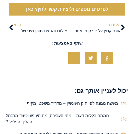
לפרטים נוספים וליצירת קשר לחץ/י כאן
הקודם
הבא
אונס קטין על ידי קטין אחר – שאלות ותשובות
צילום והפצת תוכן מיני של קטינים (פורנוגרפיית ילדים): כל מה שחשוב לדעת
שתף באמצעות :
יכול לעניין אותך גם:
מעשה מגונה לפי חוק העונשין – מדריך משפטי מקיף
המתה בקלות דעת – מהי העבירה, מה העונש וכיצד מתנהל
ההליך הפלילי?
עורך דין הטרדות מיניות – ייעוץ משפטי לנפגעות ונפגעים